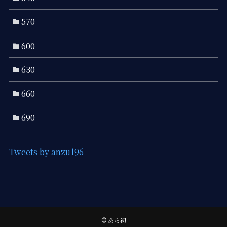
570
600
630
660
690
Tweets by anzu196
©
あら初