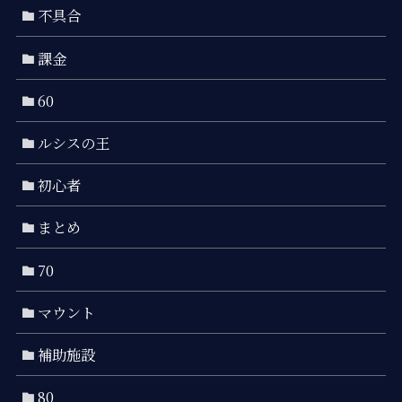
不具合
課金
60
ルシスの王
初心者
まとめ
70
マウント
補助施設
80