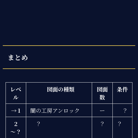
まとめ
レベ
図面の種類
図面
条件
ル
数
→ 1
闇の工房アンロック
ー
？
2
？
？
？
～？