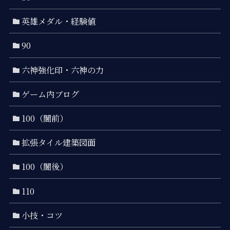
英雄メダル・経験値
90
六神強化印・六神の力
ゲーム内ブログ
100（闇前）
拡張タイル建築図面
100（闇後）
110
小技・コツ