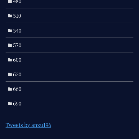
480
510
540
570
600
630
660
690
Tweets by anzu196