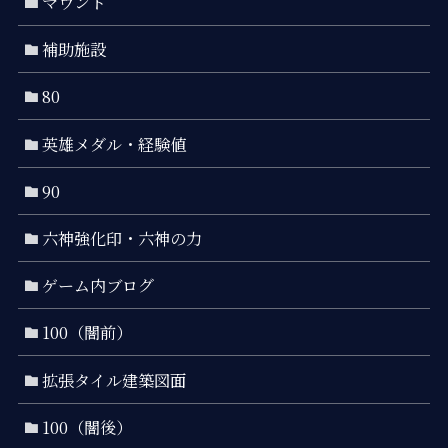
マウント
補助施設
80
英雄メダル・経験値
90
六神強化印・六神の力
ゲーム内ブログ
100（闇前）
拡張タイル建築図面
100（闇後）