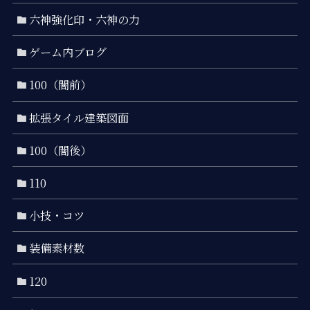
六神強化印・六神の力
ゲーム内ブログ
100（闇前）
拡張タイル建築図面
100（闇後）
110
小技・コツ
装備素材数
120