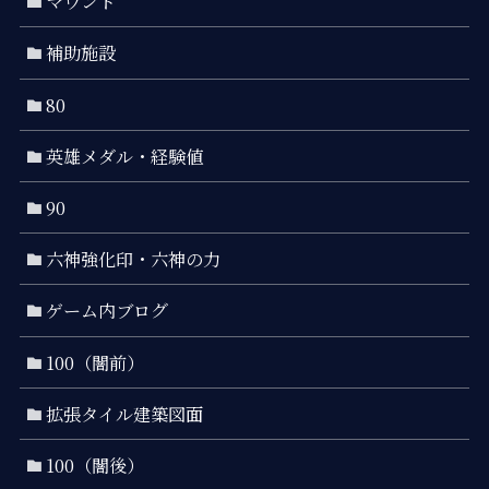
マウント
補助施設
80
英雄メダル・経験値
90
六神強化印・六神の力
ゲーム内ブログ
100（闇前）
拡張タイル建築図面
100（闇後）