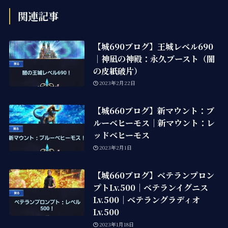
関連記事
【城690ブログ】王城レベル690
｜神凪の神殿：永久ブースト（闇
の皮紙破片）
2023年2月22日
【城660ブログ】新マウント：ブ
ルーベヒーモス｜新マウント：レ
ッドベヒーモス
2023年2月1日
【城660ブログ】ベテランプロン
プトLv.500｜ベテランイグニス
Lv.500｜ベテラングラディオ
Lv.500
2023年1月18日