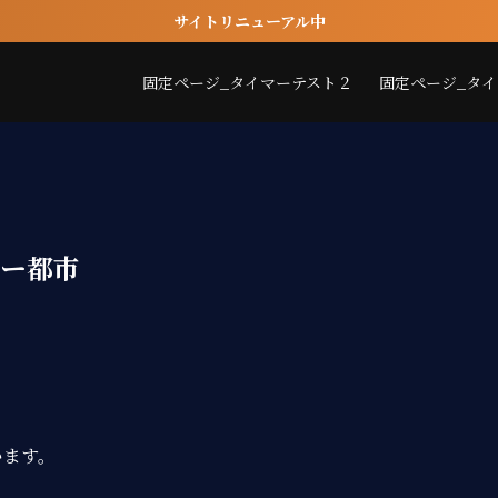
サイトリニューアル中
固定ページ_タイマーテスト２
固定ページ_タ
ター都市
います。