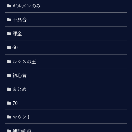
ギルメンのみ
不具合
課金
60
ルシスの王
初心者
まとめ
70
マウント
補助施設