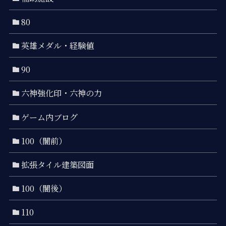
80
英雄メダル・経験値
90
六神強化印・六神の力
ゲーム内ブログ
100（闇前）
拡張タイル建築図面
100（闇後）
110