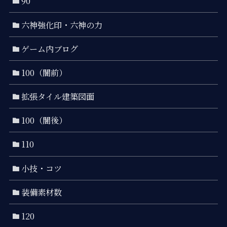
90
六神強化印・六神の力
ゲーム内ブログ
100（闇前）
拡張タイル建築図面
100（闇後）
110
小技・コツ
装備素材数
120