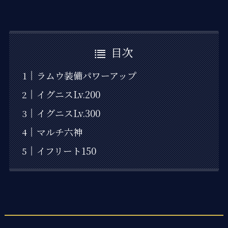
目次
ラムウ装備パワーアップ
イグニスLv.200
イグニスLv.300
マルチ六神
イフリート150