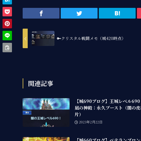
🔑クリスタル戦闘メモ（城420時点）
関連記事
【城690ブログ】王城レベル69
凪の神殿：永久ブースト（闇の皮
片）
2023年2月22日
【城660ブログ】ベテランプロ