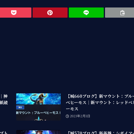
0｜神
【城660ブログ】新マウント：ブル
紙破
ベヒーモス｜新マウント：レッドベ
ーモス
2023年2月1日
ンプト
【城570ブログ】新英雄：シガイア