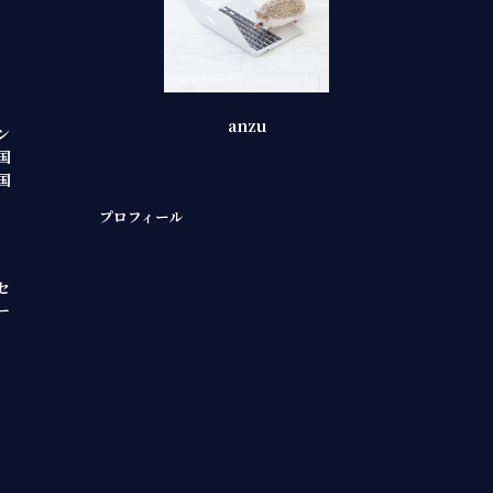
anzu
ン
国
国
プロフィール
セ
ー