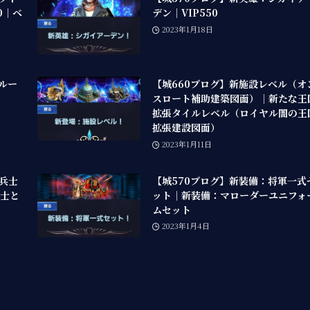
00｜ベ
デン｜VIP550
2023年1月18日
ルー
【城660ブログ】新施設レベル（オ
スロート補助建築図面）｜新たな王
拡張タイルレベル（ロイヤル闇の王
拡張建設図面）
2023年1月11日
ー兵士
【城570ブログ】新装備：将軍一式
兵士と
ット｜新装備：マローダーユニフォ
ムセット
2023年1月4日