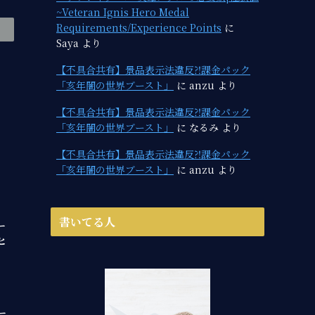
~Veteran Ignis Hero Medal
Requirements/Experience Points
に
Saya
より
【不具合共有】景品表示法違反⁈課金パック
「亥年闇の世界ブースト」
に
anzu
より
【不具合共有】景品表示法違反⁈課金パック
「亥年闇の世界ブースト」
に
なるみ
より
【不具合共有】景品表示法違反⁈課金パック
「亥年闇の世界ブースト」
に
anzu
より
書いてる人
ー
ヒ
ー