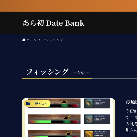
あら初 Date Bank
ホーム
フィッシング
フィッシング
– tag –
お魚
小技・コツ
※i
でし
の凡
引きの