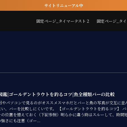
サイトリニューアル中
固定ページ_タイマーテスト２
固定ページ_タ
図鑑|ゴールデントラウトを釣るコツ|魚全種類バーの比較
Padやパソコンで見るのがオススメスマホだとバーと魚の写真が交互に並
まい、バーを比較しにくいです。 【ゴールデントラウトを釣るコツ】 バ
その位置を憶えておく（下記参照）明らかに違う時はスルーして、時間
強さにも注意（ゴー...