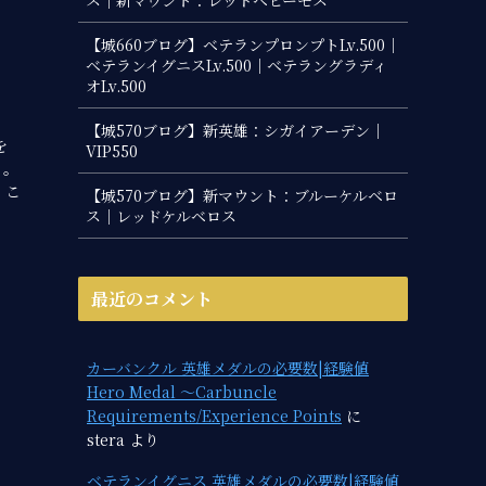
【城660ブログ】ベテランプロンプトLv.500｜
ベテランイグニスLv.500｜ベテラングラディ
オLv.500
【城570ブログ】新英雄：シガイアーデン｜
を
VIP550
る。
。こ
【城570ブログ】新マウント：ブルーケルベロ
ス｜レッドケルベロス
最近のコメント
カーバンクル 英雄メダルの必要数|経験値
Hero Medal ～Carbuncle
Requirements/Experience Points
に
stera
より
ベテランイグニス 英雄メダルの必要数|経験値