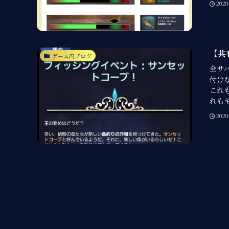
202
【共
ゲーム内ブログ
全サ
付け
これ
れもギ
202